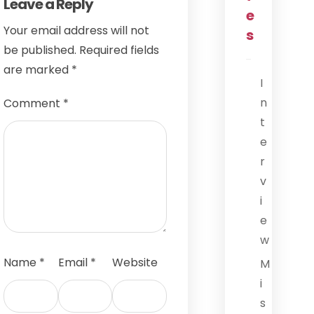
Leave a Reply
e
Your email address will not
s
be published.
Required fields
are marked
*
I
n
Comment
*
t
e
r
v
i
e
w
Name
*
Email
*
Website
M
i
s