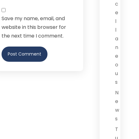
c
e
Save my name, email, and
l
website in this browser for
l
the next time I comment.
a
n
Post Comment
e
o
u
s
N
e
w
s
T
u