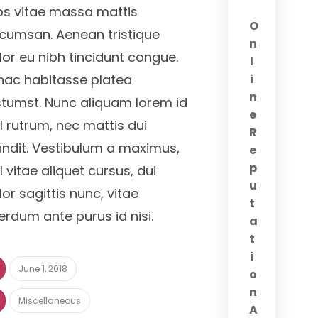
os vitae massa mattis
O
cumsan. Aenean tristique
n
lor eu nibh tincidunt congue.
l
 hac habitasse platea
i
n
ctumst. Nunc aliquam lorem id
e
sl rutrum, nec mattis dui
R
andit. Vestibulum a maximus,
e
p
l vitae aliquet cursus, dui
u
lor sagittis nunc, vitae
t
terdum ante purus id nisi.
a
t
i
June 1, 2018
o
n
Miscellaneous
A