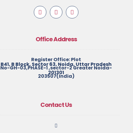
Office Address
Register Office: Plot
B41, B Block, Sector 63, Noida, Uttar Pradesh
No-GH-03,PHASE-1 ,sector-2 Greater Noida-
201301
203507(India)
Contact Us