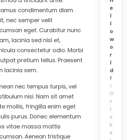
ismod a tincidunt ante.
H
e
vamus condimentum diam
l
lit, nec semper velit
l
cumsan eget. Curabitur nunc
o
w
am, lacinia sed nisl et,
o
hicula consectetur odio. Morbi
r
lutpat pretium tellus. Praesent
l
n lacinia sem.
d
!
nean nec tempus turpis, vel
O
stibulum nisi. Nam sit amet
c
e mollis, fringilla enim eget
t
culis purus. Donec elementum
o
b
os vitae massa mattis
e
cumsan. Aenean tristique