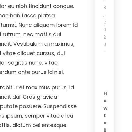
r
lor eu nibh tincidunt congue.
8
 hac habitasse platea
,
2
ctumst. Nunc aliquam lorem id
0
sl rutrum, nec mattis dui
2
andit. Vestibulum a maximus,
0
l vitae aliquet cursus, dui
lor sagittis nunc, vitae
terdum ante purus id nisi.
rabitur et maximus purus, id
H
andit dui. Cras gravida
o
lputate posuere. Suspendisse
w
os ipsum, semper vitae arcu
t
o
ttis, dictum pellentesque
B