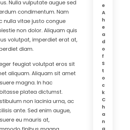
llus. Nulla vulputate augue sed
e
terdum condimentum. Nam
A
h
c nulla vitae justo congue
e
lestie non dolor. Aliquam quis
a
lus volutpat, imperdiet erat at,
d
perdiet diam.
o
f
S
teger feugiat volutpat eros sit
t
et aliquam. Aliquam sit amet
o
suere magna. In hac
c
bitasse platea dictumst.
k
C
stibulum non lacinia urna, ac
h
cilisis ante. Sed enim augue,
a
suere eu mauris at,
n
mmodo finibus magna.
g