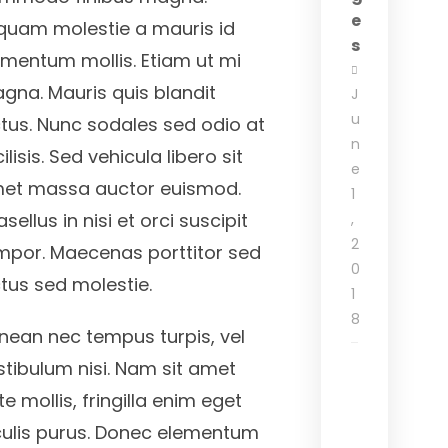
e
iquam molestie a mauris id
s
rmentum mollis. Etiam ut mi
gna. Mauris quis blandit
J
u
ctus. Nunc sodales sed odio at
n
ilisis. Sed vehicula libero sit
e
et massa auctor euismod.
1
sellus in nisi et orci suscipit
,
2
mpor. Maecenas porttitor sed
0
ctus sed molestie.
1
8
nean nec tempus turpis, vel
stibulum nisi. Nam sit amet
e mollis, fringilla enim eget
culis purus. Donec elementum