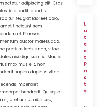
nsectetur adipiscing elit. Cras
lestie blandit lobortis.
rabitur feugiat laoreet odio,
L
t amet tincidunt sem
a
bendum et. Praesent
t
rmentum auctor malesuada.
e
nc pretium lectus non, vitae
s
dales nisi dignissim id. Mauris
t
P
rius maximus elit, non
o
ndrerit sapien dapibus vitae.
s
t
ecenas imperdiet
s
lamcorper hendrerit. Quisque
si mi, pretium at nibh sed,